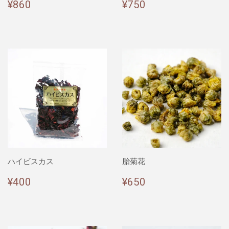
通
¥860
通
¥750
¥860
¥750
常
常
価
価
格
格
ハイビスカス
胎菊花
通
¥400
通
¥650
¥400
¥650
常
常
価
価
格
格