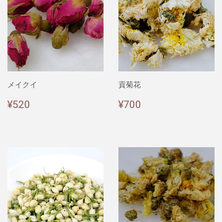
メイクイ
貢菊花
通
¥520
通
¥700
¥520
¥700
常
常
価
価
格
格