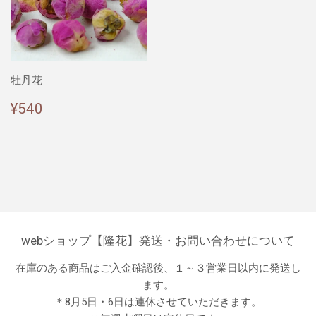
牡丹花
通
¥540
¥540
常
価
格
webショップ【隆花】発送・お問い合わせについて
在庫のある商品はご入金確認後、１～３営業日以内に発送し
ます。
＊8月5日・6日は連休させていただきます。