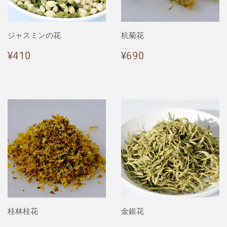
ジャスミンの花
杭菊花
通
¥410
通
¥690
¥410
¥690
常
常
価
価
格
格
桂林桂花
金銀花