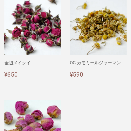
金辺メイクイ
OG カモミールジャーマン
通
¥650
通
¥590
¥650
¥590
常
常
価
価
格
格