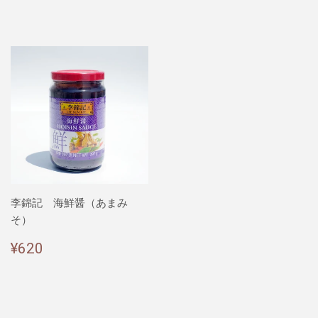
格
価
格
李錦記 海鮮醤（あまみ
そ）
通
¥620
¥620
常
価
格