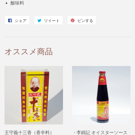
酸味料
シェア
Facebook
ツイート
Twitter
ピンする
Pinterest
で
に
で
シ
投
ピ
ェ
稿
ン
オススメ商品
ア
す
す
す
る
る
る
王守義十三香（香辛料）
・李錦記 オイスターソース