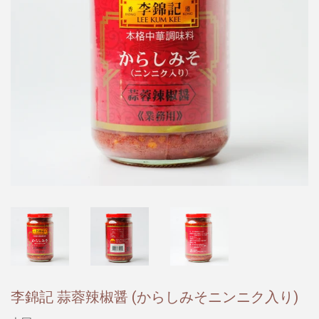
李錦記 蒜蓉辣椒醤 (からしみそニンニク入り)