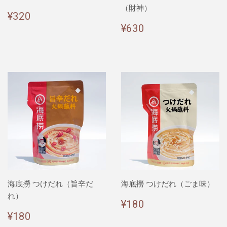
（財神）
通
¥320
¥320
常
通
¥630
¥630
価
常
格
価
格
海底撈 つけだれ（旨辛だ
海底撈 つけだれ（ごま味）
れ）
通
¥180
¥180
常
通
¥180
¥180
価
常