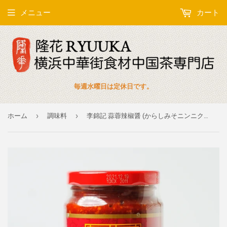
メニュー
カート
毎週水曜日は定休日です。
›
›
ホーム
調味料
李錦記 蒜蓉辣椒醤 (からしみそニンニク入り)